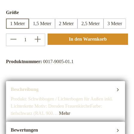
auswählen
Größe
1 Meter
1,5 Meter
2 Meter
2,5 Meter
3 Meter
Produkt Anzahl: Gib den gewünschten Wert ein 
In den Warenkorb
Produktnummer:
0017-9005-01.1
Beschreibung
Produkt: Schwibbogen / Lichterbogen für Außen inkl.
Lichterkette Motiv: Dresden FrauenkircheFarbe:
tiefschwarz (RAL 900…
Mehr
Bewertungen