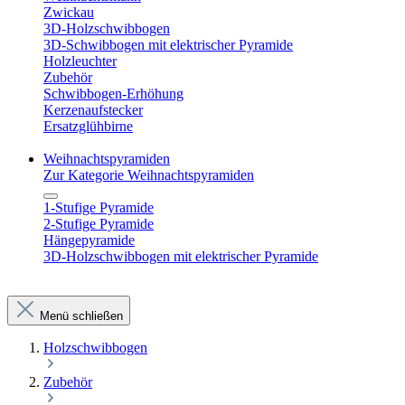
Zwickau
3D-Holzschwibbogen
3D-Schwibbogen mit elektrischer Pyramide
Holzleuchter
Zubehör
Schwibbogen-Erhöhung
Kerzenaufstecker
Ersatzglühbirne
Weihnachtspyramiden
Zur Kategorie Weihnachtspyramiden
1-Stufige Pyramide
2-Stufige Pyramide
Hängepyramide
3D-Holzschwibbogen mit elektrischer Pyramide
Menü schließen
Holzschwibbogen
Zubehör