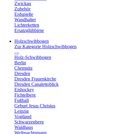
Zwickau
Zubehör
Erdspieße
Wandhalter
Lichterketten
Ersatzglühbirne
Holzschwibbogen
Zur Kategorie Holzschwibbogen
Holz-Schwibbogen
Berlin
Chemnitz
Dresden
Dresden Frauenkirche
Dresden Canalettoblick
Eishockey
Fichtelberg
Fußball
Geburt Jesus Christus
Leipzig
Vogtland
Schwarzenberg
Waldhaus
Weihnachtsmann