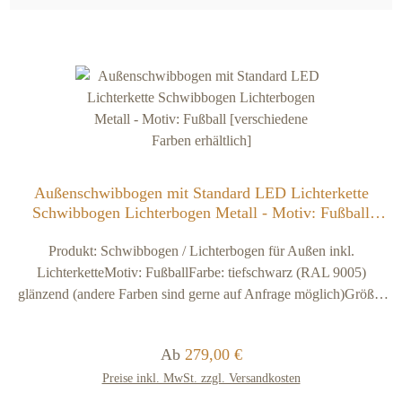
Außenschwibbogen mit Standard LED Lichterkette
Schwibbogen Lichterbogen Metall - Motiv: Fußball
[verschiedene Farben erhältlich]
Produkt: Schwibbogen / Lichterbogen für Außen inkl.
LichterketteMotiv: FußballFarbe: tiefschwarz (RAL 9005)
glänzend (andere Farben sind gerne auf Anfrage möglich)Größe:
ca. 1000 x 450 mmMaterial: Stahl schwarz ca. 2,5
mmVersandkosten: kostenfrei (im Verkaufspreis sind 9,90 Euro
Regulärer Preis:
Ab
279,00 €
Versand- und Verpackungskosten enthalten). Ausführung /
Preise inkl. MwSt. zzgl. Versandkosten
Lieferumfang:Der Schwib- und Lichterbogen wird beidseitig mit
EP-Grundierungspulver (für optimalen Korrosionsschutz im