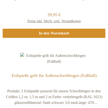
nur für die Varianten 1,2 Meter bis 3 Meter und nicht für die
mmAusführung / Lieferumfang: Die beiden Erdspieße werden
Variante 1 Meter)
beidseitig mit EP-Grundierungspulver (für optimalen
Regulärer Preis:
39,95 €
Korrosionsschutz im Außenbereich) + RAL 9005 tiefschwarz
Preise inkl. MwSt. zzgl. Versandkosten
glänzend pulverbeschichtet Durch die Verwendung von Stahl und
einer Zinkgrundierung als Korrosionsschutz werden so zum einen
die Stabilität und zum anderen die Witterungsbeständigkeit bestens
In den Warenkorb
gewährleistet Sehr robuste Ausführung und passende
Steckverbindung für unsere Außen-Schwibbögen
Erdspieße gelb für Außenschwibbogen (Fußball)
Produkt: 2 Erdspieße passend für unsere Schwibbögen in den
Größen 1,2 m; 1,5 m und 2 m Farbe: verkehrsgelb (RAL 1023)
glänzendMaterial: Stahl schwarz 3,0 mmLänge: 470