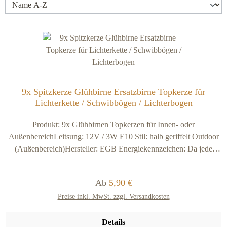
9x Spitzkerze Glühbirne Ersatzbirne Topkerze für
Lichterkette / Schwibbögen / Lichterbogen
Produkt: 9x Glühbirnen Topkerzen für Innen- oder
AußenbereichLeitsung: 12V / 3W E10 Stil: halb geriffelt Outdoor
(Außenbereich)Hersteller: EGB Energiekennzeichen: Da jede
Lichtquelle (Brennpunkt) unter 30 Lumen hat ist keine
Energiekennzeichnungspflicht notwendig und möglich!
Regulärer Preis:
Ab
5,90 €
Preise inkl. MwSt. zzgl. Versandkosten
Details