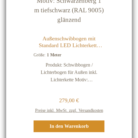
Außenschwibbogen mit
Standard LED Lichterkette
Schwibbogen Lichterbogen
Größe:
1 Meter
Metall - Motiv: Schwarzenberg
Produkt: Schwibbogen /
1 m tiefschwarz (RAL 9005)
glänzend
Lichterbogen für Außen inkl.
Lichterkette Motiv:
SchwarzenbergFarbe: tiefschwarz
(RAL 9005) glänzend (andere
Regulärer Preis:
279,00 €
Farben sind gerne auf Anfrage
möglich)Größe: ca. 1000 x 450
Preise inkl. MwSt. zzgl. Versandkosten
mmMaterial: Stahl schwarz ca. 2,5
mmVersandkosten: kostenfrei (im
In den Warenkorb
Verkaufspreis sind 9,90 Euro