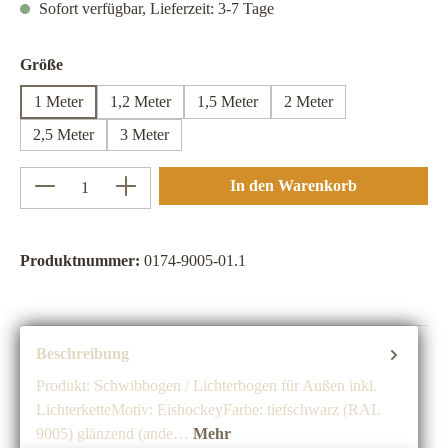
Sofort verfügbar, Lieferzeit: 3-7 Tage
auswählen
Größe
1 Meter
1,2 Meter
1,5 Meter
2 Meter
2,5 Meter
3 Meter
Produkt Anzahl: Gib den gewünschten Wert ein 
In den Warenkorb
Produktnummer:
0174-9005-01.1
Beschreibung
Produkt: Schwibbogen / Lichterbogen für Außen inkl.
LichterketteMotiv: EishockeyFarbe: tiefschwarz (RAL
9005) glänzend (ande…
Mehr