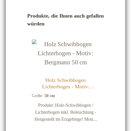
Produktgalerie überspringen
Produkte, die Ihnen auch gefallen
würden
Holz Schwibbogen
Lichterbogen - Motiv:
Bergmann 50 cm
Größe:
50 cm
Produkt: Holz-Schwibbogen /
Lichterbogen inkl. Beleuchtung -
Hergestellt im Erzgebirge! Motiv:
Bergmann Größe: 50 cm Material: