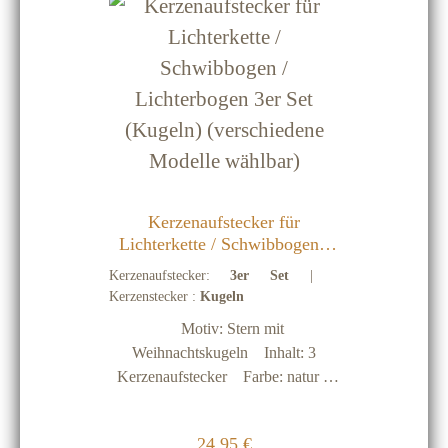
Kerzenaufstecker für
Lichterkette / Schwibbogen /
Lichterbogen 3er Set (Kugeln)
Kerzenaufstecker:
3er Set
|
(verschiedene Modelle
Kerzenstecker :
Kugeln
wählbar)
Motiv: Stern mit
Weihnachtskugeln Inhalt: 3
Kerzenaufstecker Farbe: natur
Material: Holz Maße: ca. 7 x 7 x 3
cm
Regulärer Preis:
24,95 €