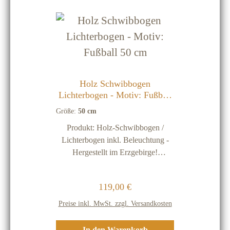
notwendig und möglich! Wichtige
Hinweise: Unsere Holz-
Schwibbögen werden ausschließlich
im Erzgebirge hergestellt! Holz ist
ein natürlicher Rohstoff, deshalb
stellen kleine dunkle Einschlüsse
oder Streifen keinen
Holz Schwibbogen
Qualitätsmangel dar Holz-
Lichterbogen - Motiv: Fußball
Schwibbögen sind nur für
50 cm
Größe:
50 cm
Innenräume Vor Feuchtigkeit
Produkt: Holz-Schwibbogen /
schützen
Lichterbogen inkl. Beleuchtung -
Hergestellt im Erzgebirge!
Motiv: Fußball Größe: 50 cm
Material: Birkenholz Beleuchtung:
Regulärer Preis:
119,00 €
220 Volt Beleuchtung mit 7 Lichter
(inkl. einer Ersatz-Glühbirne)
Preise inkl. MwSt. zzgl. Versandkosten
Energiekennzeichen: Da jede
Lichtquelle (Brennpunkt) unter 30
In den Warenkorb