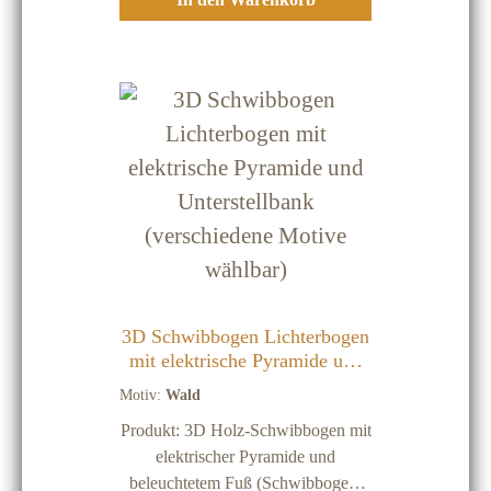
Lumen hat ist keine
Energiekennzeichnungspflicht
notwendig und möglich! Wichtige
Hinweise: Unsere Holz-
Schwibbögen werden ausschließlich
im Erzgebirge hergestellt! Holz ist
ein natürlicher Rohstoff, deshalb
stellen kleine dunkle Einschlüsse
oder Streifen keinen
Qualitätsmangel dar Holz-
Schwibbögen sind nur für
Innenräume Vor Feuchtigkeit
schützen
3D Schwibbogen Lichterbogen
mit elektrische Pyramide und
Unterstellbank (verschiedene
Motiv:
Wald
Motive wählbar)
Produkt: 3D Holz-Schwibbogen mit
elektrischer Pyramide und
beleuchtetem Fuß (Schwibbogen-