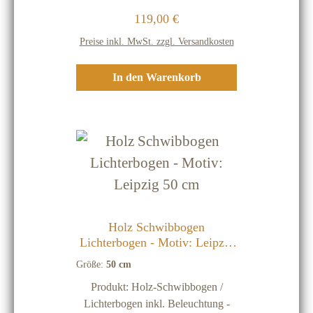
Birkenholz Beleuchtung: 220 Volt
Regulärer Preis:
119,00 €
Beleuchtung mit 7 Lichter (inkl.
einer Ersatz-Glühbirne)
Preise inkl. MwSt. zzgl. Versandkosten
Energiekennzeichen: Da jede
Lichtquelle (Brennpunkt) unter 30
In den Warenkorb
Lumen hat, ist keine
Energiekennzeichnungspflicht
notwendig und möglich! Wichtige
Hinweise: Unsere Holz-
Schwibbögen werden ausschließlich
im Erzgebirge hergestellt! Holz ist
ein natürlicher Rohstoff, deshalb
stellen kleine dunkle Einschlüsse
oder Streifen keinen
Holz Schwibbogen
Qualitätsmangel dar Holz-
Lichterbogen - Motiv: Leipzig
Schwibbögen sind nur für
50 cm
Größe:
50 cm
Innenräume Vor Feuchtigkeit
Produkt: Holz-Schwibbogen /
schützen
Lichterbogen inkl. Beleuchtung -