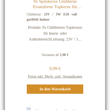
9x Spitzkerze Glühbirne
Ersatzbirne Topkerze für
Lichterkette / Schwibbögen /
Glühbirne:
23V / 3W E10 voll
Lichterbogen - 23V / 3W E10
geriffelt Indoor
voll geriffelt Indoor
Produkt: 9x Glühbirnen Topkerzen
für Innen- oder
AußenbereichLeitsung: 23V / 3W
E10 Stil: voll geriffelt Indoor
(Innenbereich)Hersteller:
Varianten ab
5,90 €
EGBpassende für unsere
Holzschibbogen 70 cm
Regulärer Preis:
9,99 €
Energiekennzeichen: Da jede
Lichtquelle (Brennpunkt) unter 30
Preise inkl. MwSt. zzgl. Versandkosten
Lumen hat ist keine
Energiekennzeichnungspflicht
In den Warenkorb
notwendig und möglich!