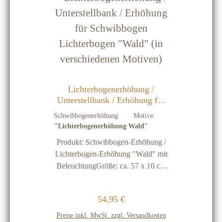
Lichterbogenerhöhung /
Unterstellbank / Erhöhung für
Schwibbogen Lichterbogen
Schwibbogenerhöhung Motive:
"Wald" (in verschiedenen
"Lichterbogenerhöhung Wald"
Motiven)
Produkt: Schwibbogen-Erhöhung /
Lichterbogen-Erhöhung "Wald" mit
BeleuchtungGröße: ca. 57 x 10 cm
(Erhöhung ca. 12 cm)Material: Holz
naturEinsatzbereich: Rahmen und
Regulärer Preis:
54,95 €
Sägearbeit aus Holz natur zur
Erhöhung von Schwibbögen,
Preise inkl. MwSt. zzgl. Versandkosten