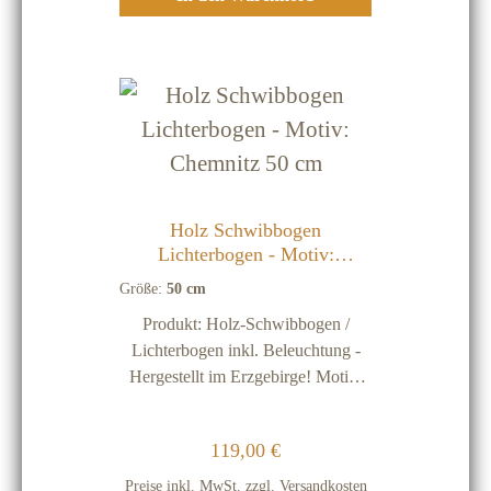
Lumen hat ist keine
Energiekennzeichnungspflicht
notwendig und möglich! Wichtige
Hinweise: Unsere Holz-
Schwibbögen werden ausschließlich
im Erzgebirge hergestellt! Holz ist
ein natürlicher Rohstoff, deshalb
stellen kleine dunkle Einschlüsse
oder Streifen keinen
Holz Schwibbogen
Qualitätsmangel dar Holz-
Lichterbogen - Motiv:
Schwibbögen sind nur für
Chemnitz 50 cm
Größe:
50 cm
Innenräume Vor Feuchtigkeit
Produkt: Holz-Schwibbogen /
schützen
Lichterbogen inkl. Beleuchtung -
Hergestellt im Erzgebirge! Motiv:
Chemnitz Größe: 50 cm Material:
Birkenholz Beleuchtung: 220 Volt
Regulärer Preis:
119,00 €
Beleuchtung mit 7 Lichter (inkl.
einer Ersatz-Glühbirne)
Preise inkl. MwSt. zzgl. Versandkosten