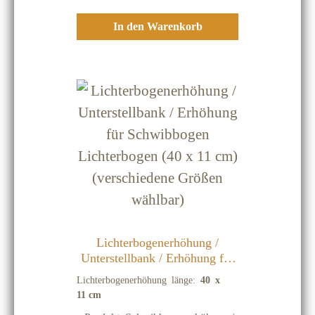
Kerzenleuchtern oder zum Abstellen
von
In den Warenkorb
DekorationsfigurenBeleuchtung: mit
Minilichtern (10 Stück) 24V / 1,2W
mit Zuleitung mit
Schnurzwischenschalter
Lichterbogenerhöhung /
Unterstellbank / Erhöhung für
Schwibbogen Lichterbogen (40
Lichterbogenerhöhung länge:
40 x
x 11 cm) (verschiedene Größen
11 cm
wählbar)