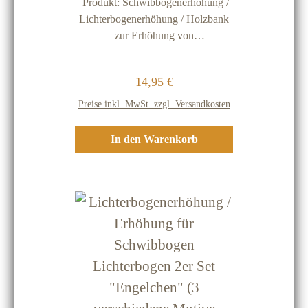
Produkt: Schwibbogenerhöhung /
Lichterbogenerhöhung / Holzbank
zur Erhöhung von
KerzenleuchterGröße: (LxBxH): 40
x 7 x 11 cmMaterial: Holz
Regulärer Preis:
14,95 €
(passende Holz-Schwibbögen
finden Sie in unserem
Preise inkl. MwSt. zzgl. Versandkosten
Shop)Einsatzbereich: zur Erhöhung
von Schwibbogen, Kerzenleuchtern
In den Warenkorb
oder zum Abstellen von
Dekorationsfiguren