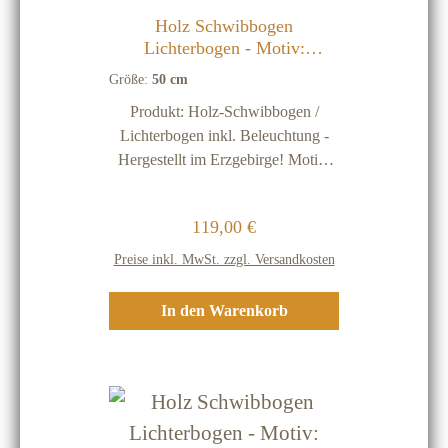
oder Streifen keinen
Holz Schwibbogen
Qualitätsmangel dar Holz-
Lichterbogen - Motiv:
Weihnachtsmann 50 cm
Schwibbögen sind nur für
Größe:
50 cm
Innenräume Vor Feuchtigkeit
Produkt: Holz-Schwibbogen /
schützen
Lichterbogen inkl. Beleuchtung -
Hergestellt im Erzgebirge! Motiv:
Weihnachtsmann Größe: 50 cm
Material: Birkenholz Beleuchtung:
Regulärer Preis:
119,00 €
220 Volt Beleuchtung mit 7 Lichter
(inkl. einer Ersatz-Glühbirne
Preise inkl. MwSt. zzgl. Versandkosten
Energiekennzeichen: Da jede
Lichtquelle (Brennpunkt) unter 30
In den Warenkorb
Lumen hat ist keine
Energiekennzeichnungspflicht
notwendig und möglich! Wichtige
Hinweise: Unsere Holz-
Schwibbögen werden ausschließlich
im Erzgebirge hergestellt! Holz ist