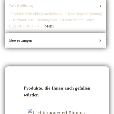
Beschreibung
Produkt: Schwibbogenerhöhung / Lichterbogenerhöhung
/ Holzbank zur Erhöhung von KerzenleuchterGröße:
(LxBxH): 40 x 7 x…
Mehr
Bewertungen
Produktgalerie überspringen
Produkte, die Ihnen auch gefallen
würden