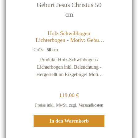
ein natürlicher Rohstoff, deshalb
stellen kleine dunkle Einschlüsse
oder Streifen keinen
Qualitätsmangel dar Holz-
Holz Schwibbogen
Schwibbögen sind nur für
Lichterbogen - Motiv: Geburt
Innenräume Vor Feuchtigkeit
Jesus Christus 50 cm
Größe:
50 cm
schützen
Produkt: Holz-Schwibbogen /
Lichterbogen inkl. Beleuchtung -
Hergestellt im Erzgebirge! Motiv:
Geburt Jesus Christus Größe: 50 cm
Material: Birkenholz Beleuchtung:
Regulärer Preis:
119,00 €
220 Volt Beleuchtung mit 7 Lichter
(inkl. einer Ersatz-Glühbirne)
Preise inkl. MwSt. zzgl. Versandkosten
Energiekennzeichen: Da jede
Lichtquelle (Brennpunkt) unter 30
In den Warenkorb
Lumen hat ist keine
Energiekennzeichnungspflicht