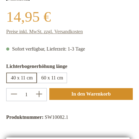
Regulärer Preis:
14,95 €
Preise inkl. MwSt. zzgl. Versandkosten
Sofort verfügbar, Lieferzeit: 1-3 Tage
auswählen
Lichterbogenerhöhung länge
40 x 11 cm
60 x 11 cm
Produkt Anzahl: Gib den gewünschten Wert ein 
In den Warenkorb
Produktnummer:
SW10082.1